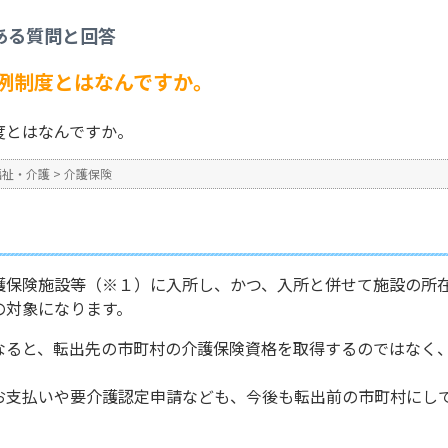
護保険の住所地特例制度とはなんですか。
ある質問と回答
No : 565
公開日時 : 2024/10/31 13:2
例制度とはなんですか。
度とはなんですか。
福祉・介護
>
介護保険
護保険施設等（※１）に入所し、かつ、入所と併せて施設の所
の対象になります。
なると、転出先の市町村の介護保険資格を取得するのではなく
お支払いや要介護認定申請なども、今後も転出前の市町村にし