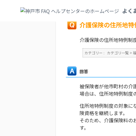
カテゴリ一覧
>
福祉・介護
>
介護保険
>
介
よく
戻る
介護保険の住所地特
介護保険の住所地特例制
カテゴリー :
カテゴリ一覧
>
回答
被保険者が他市町村の介
場合は、住所地特例制度
住所地特例制度の対象に
険資格を継続します。
そのため、介護保険料の
す。