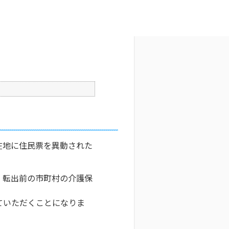
文字サイズ変更
4
更新日時 : 2024/11/06 15:51
印刷
在地に住民票を異動された
、転出前の市町村の介護保
ていただくことになりま