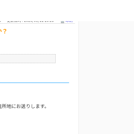
の申請書に不
文字サイズ変更
5
更新日時 : 2026/05/12 20:18
印刷
か？
住所地にお送りします。