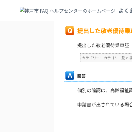
カテゴリ一覧
>
福祉・介護
>
敬老パス（敬
よく
備はなかったですか？
戻る
提出した敬老優待乗
提出した敬老優待乗車証
カテゴリー :
カテゴリ一覧
>
回答
個別の確認は、高齢福祉課（
申請書が出されている場