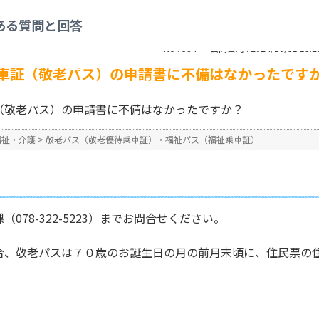
老優待乗車証）・福祉パス（福祉乗車証）
>
提出した敬老優待乗車証（敬老パス）
ある質問と回答
No : 584
公開日時 : 2024/10/31 13:2
車証（敬老パス）の申請書に不備はなかったです
（敬老パス）の申請書に不備はなかったですか？
福祉・介護
>
敬老パス（敬老優待乗車証）・福祉パス（福祉乗車証）
078-322-5223）までお問合せください。
合、敬老パスは７０歳のお誕生日の月の前月末頃に、住民票の