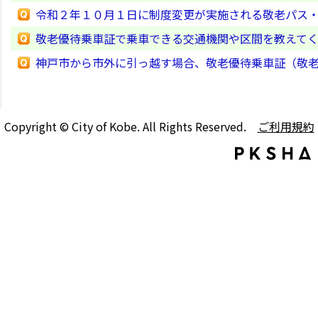
令和２年１０月１日に制度変更が実施される敬老パス
敬老優待乗車証で乗車できる交通機関や区間を教えて
神戸市から市外に引っ越す場合、敬老優待乗車証（敬
Copyright © City of Kobe. All Rights Reserved.
ご利用規約