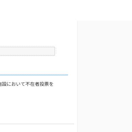
文字サイズ変更
5
更新日時 : 2026/05/29 09:16
印刷
施設において不在者投票を