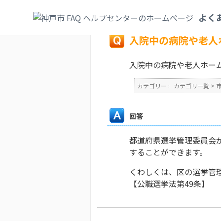
カテゴリ一覧
>
市政情報
>
選挙
>
入院中の
よく
戻る
入院中の病院や老人
入院中の病院や老人ホー
カテゴリー :
カテゴリ一覧
>
回答
都道府県選挙管理委員会
することができます。
くわしくは、区の選挙管
【公職選挙法第49条】