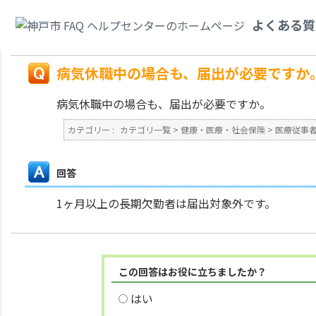
カテゴリ一覧
>
健康・医療・社会保険
>
医療従事者の届出（三師届・業務従
よくある質
中の場合も、届出が必要ですか。
戻る
病気休職中の場合も、届出が必要ですか
病気休職中の場合も、届出が必要ですか。
カテゴリー :
カテゴリ一覧
>
健康・医療・社会保険
>
医療従事
回答
1ヶ月以上の長期欠勤者は届出対象外です。
この回答はお役に立ちましたか？
はい