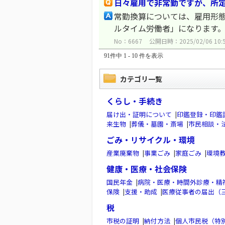
日々雇用で非常勤ですが、所定
常勤換算については、雇用形態
ルタイム労働者」になります
No：6667
公開日時：2025/02/06 10:
91件中 1 - 10 件を表示
カテゴリ一覧
くらし・手続き
届け出・証明について
|
印鑑登録・印鑑
来生物
|
葬儀・墓園・斎場
|
市民相談・
ごみ・リサイクル・環境
産業廃棄物
|
事業ごみ
|
家庭ごみ
|
環境
健康・医療・社会保険
国民年金
|
病院・医療・時間外診療・精
保険
|
支援・助成
|
医療従事者の届出（
税
市税の証明
|
納付方法
|
個人市民税（特