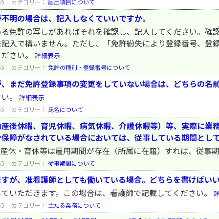
55
カテゴリー：
届出項目について
が不明の場合は、記入しなくていいですか。
いる免許の写しがあればそれを確認し、記入してください。確
未記入で構いません。ただし、「免許紛失により登録番号、登
ください。
詳細表示
55
カテゴリー：
免許の種別・登録番号について
が、まだ免許登録事項の変更をしていない場合は、どちらの名
さい。
詳細表示
55
カテゴリー：
氏名について
前産後休暇、育児休暇、病気休暇、介護休暇等）等、実際に業
分保障がなされている場合においては、従事している期間とし
。産休・育休等は雇用期間が存在（所属に在籍）すれば、従事
55
カテゴリー：
従事期間について
ますが、准看護師としても働いている場合。どちらを書けばい
していただきます。この場合は、看護師で記載してください。
55
カテゴリー：
主たる業務について