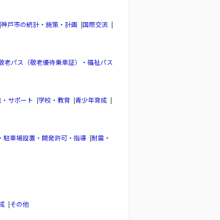
|
神戸市の統計・施策・計画
|
国際交流
|
敬老パス（敬老優待乗車証）・福祉パス
談・サポート
|
学校・教育
|
青少年育成
|
・駐車場設置・開発許可・指導
|
耐震・
成
|
その他