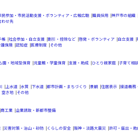
市民参加・市民活動支援・ボランティア・広報広聴
|
職員採用
|
神戸市の組織
合わせ先
手帳
|
社会参加・自立支援
|
割引・控除など
|
啓発・ボランティア
|
自立支援
|
介護保険
|
認知症
|
医療制度
|
その他
も園・地域型保育
|
児童館・学童保育
|
支援・助成
|
ひとり親家庭
|
子育て相
川
|
上水道
|
水質
|
下水道
|
都市計画・まちづくり
|
景観
|
住居表示
|
接道義務
・空き地
|
その他
|
商工業
|
企業誘致・新都市整備
織
|
災害対策・治山・砂防
|
くらしの安全
|
阪神・淡路大震災
|
許可・届出・助