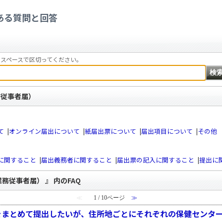
療従事者の届出（三師届・業務従事者届）
ある質問と回答
スペースで区切ってください。
務従事者届）
て
|
オンライン届出について
|
紙届出票について
|
届出項目について
|
その他
に関すること
|
届出義務者に関すること
|
届出票の記入に関すること
|
提出に
務従事者届） 』 内のFAQ
≪
1 / 10ページ
≫
をまとめて提出したいが、住所地ごとにそれぞれの保健センタ