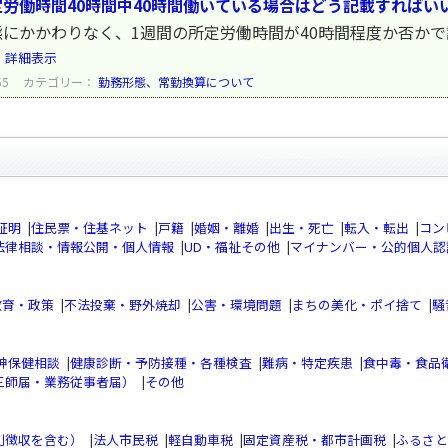
労働時間40時間中40時間働いている場合はどう記載すればい
にかかわりなく、1週間の所定労働時間が40時間程度か否かで
。
詳細表示
55
カテゴリー：
勤務形態、常勤換算について
証明
|
住民票・住基ネット
|
戸籍
|
婚姻・離婚
|
出生・死亡
|
転入・転出
|
コン
法律相談・情報公開・個人情報
|
UD・福祉その他
|
マイナンバー・公的個人認
教育・政策
|
不法投棄・野外焼却
|
公害・環境問題
|
まちの美化・ポイ捨て
|
騒
神保健相談
|
健康診断・予防接種・各種検査
|
難病・特定疾患
|
食中毒・食品
三師届・業務従事者届）
|
その他
別徴収を含む）
|
法人市民税
|
軽自動車税
|
固定資産税・都市計画税
|
ふるさと