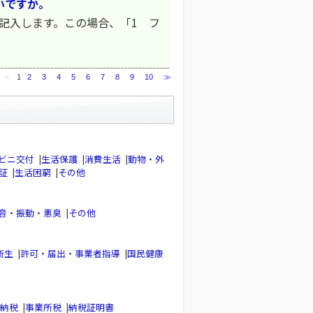
いですか。
記入します。この場合、「1 フ
≪
1
2
3
4
5
6
7
8
9
10
≫
ビニ交付
|
生活保護
|
消費生活
|
動物・外
証
|
生活困窮
|
その他
音・振動・悪臭
|
その他
衛生
|
許可・届出・事業者指導
|
国民健康
納税
|
事業所税
|
納税証明書