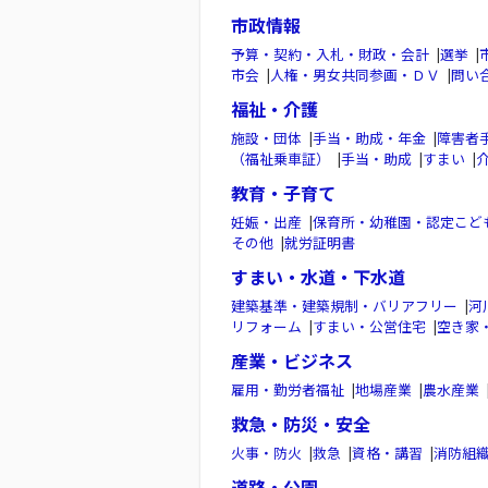
市政情報
予算・契約・入札・財政・会計
|
選挙
|
市会
|
人権・男女共同参画・ＤＶ
|
問い
福祉・介護
施設・団体
|
手当・助成・年金
|
障害者
（福祉乗車証）
|
手当・助成
|
すまい
|
教育・子育て
妊娠・出産
|
保育所・幼稚園・認定こど
その他
|
就労証明書
すまい・水道・下水道
建築基準・建築規制・バリアフリー
|
河
リフォーム
|
すまい・公営住宅
|
空き家
産業・ビジネス
雇用・勤労者福祉
|
地場産業
|
農水産業
救急・防災・安全
火事・防火
|
救急
|
資格・講習
|
消防組
道路・公園