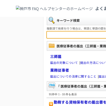
カテゴリ一覧
>
健康・医療・社会保険
>
医
よく
戻る
キーワード検索
複数語で検索を行う場合は、単語と単語の間を
医療従事者の届出（三師届・業
三師届
届出の対象について
|
提出の方法につい
業務従事者
届出についての法律に関すること
|
届出
『 医療従事者の届出（三師届・業
91件中 1 - 10 件を表示
勤務する資格保有者の届出書