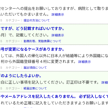
健センターへの提出をお願いしておりますが、病院として取り
出いただいてもかまいません。
詳細表示
55
カテゴリー：
提出の方法について
らですが、どう記載すればいいですか。
い月）で、記載してください。
詳細表示
55
カテゴリー：
勤務形態、常勤換算について
番号が変更になるケースがありますか。
としては、外国人の帰化以外に日本人が結婚等により外国籍に
６桁から外国籍登録番号４桁に変更されます。
詳細表示
55
カテゴリー：
届出項目について
どのようにしたらよいか。
余白に正しい事項を記入してください。訂正印は不要です。
詳細
55
カテゴリー：
紙届出票について
やメールアドレスを記入したくありません。 必ず記入しなく
られているため正確に記入をしていただきますようお願いしま