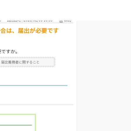
と
>
看護師免
文字サイズ変更
5
公開日時 : 2025/02/06 10:55
印刷
場合は、届出が必要です
要ですか。
>
届出義務者に関すること