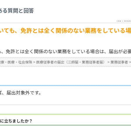
療従事者の届出（三師届・業務従事者届）
>
業務従事者
>
届出義務者に関するこ
ある質問と回答
務をしている場合は、届出が必要ですか。
No : 665
いても、免許とは全く関係のない業務をしている
も、免許とは全く関係のない業務をしている場合は、届出が必
健康・医療・社会保険
>
医療従事者の届出（三師届・業務従事者届）
>
業務従事者
ば、届出対象外です。
に立ちましたか？