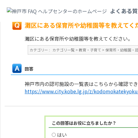
カテゴリ一覧
>
教育・子育て
>
保育所・幼稚園・認定こども園・地域型保育
よくある質
戻る
灘区にある保育所や幼稚園等を教えてく
灘区にある保育所や幼稚園等を教えてください。
カテゴリー :
カテゴリ一覧
>
教育・子育て
>
保育所・幼稚園・
回答
神戸市内の認可施設の一覧表はこちらから確認で
https://www.city.kobe.lg.jp/z/kodomokatekyoku/
この回答はお役に立ちましたか？
はい