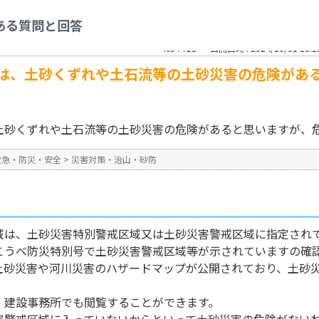
策・治山・砂防
>
神戸市の山ろく部分は、土砂くずれや土石流等の土砂災害の危険
ある質問と回答
No : 728
公開日時 : 2024/10/31 13:2
は、土砂くずれや土石流等の土砂災害の危険があ
土砂くずれや土石流等の土砂災害の危険があると思いますが、
救急・防災・安全
>
災害対策・治山・砂防
域は、土砂災害特別警戒区域又は土砂災害警戒区域に指定され
こうべ防災特別号で土砂災害警戒区域等が示されていますの確
土砂災害や河川災害のハザードマップが公開されており、土砂
、建設事務所でも閲覧することができます。