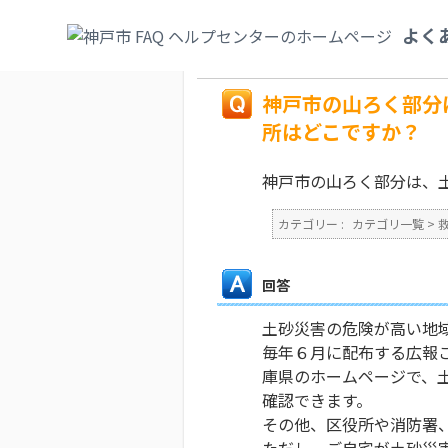
カテゴリ一覧
>
救急・防災・安全
>
災害対
よく
ますが、危険な箇所はどこですか？
戻る
神戸市の山ろく部分
所はどこですか？
神戸市の山ろく部分は、
カテゴリー :
カテゴリ一覧
>
回答
土砂災害の危険が高い地
毎年６月に配布する広報
庫県のホームページで、
確認できます。
その他、区役所や消防署