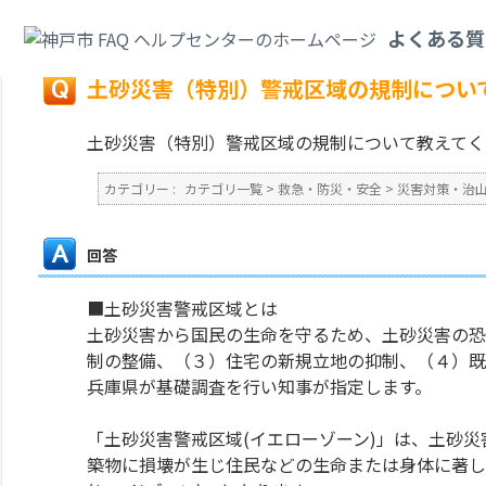
カテゴリ一覧
>
救急・防災・安全
>
災害対策・治山・砂防
>
土砂災害（特別
よくある質
戻る
土砂災害（特別）警戒区域の規制につい
土砂災害（特別）警戒区域の規制について教えてく
カテゴリー :
カテゴリ一覧
>
救急・防災・安全
>
災害対策・治
回答
■土砂災害警戒区域とは
土砂災害から国民の生命を守るため、土砂災害の恐
制の整備、（３）住宅の新規立地の抑制、（４）既
兵庫県が基礎調査を行い知事が指定します。
「土砂災害警戒区域(イエローゾーン)」は、土砂
築物に損壊が生じ住民などの生命または身体に著し