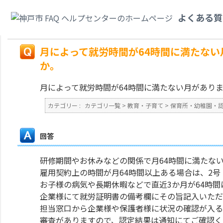
カテゴリ一覧
>
教育・子育て
>
保育所・幼稚園・認定こども園・地域型保育
よくある質
育利用申込や認定申請はできますか。
戻る
月によって就労時間が64時間に満たな
か。
月によって就労時間が64時間に満たない月があり
カテゴリー :
カテゴリ一覧
>
教育・子育て
>
保育所・幼稚園・
回答
研修期間やお休みなどの関係で月64時間に満たな
雇用契約上の時間が月64時間以上ある場合は、2号
お子様の病気や長期休暇などで直近3か月が64時
企業様にて就労証明書の備考欄にその旨記入いた
担当窓口から企業様や保護者様に状況の確認が入
審査がありますので、認定結果は通知にてご確認く