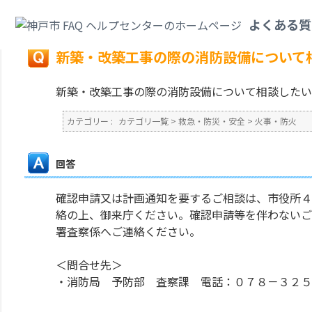
カテゴリ一覧
>
救急・防災・安全
>
火事・防火
>
新築・改築工事の際の消防
よくある質
戻る
新築・改築工事の際の消防設備について
新築・改築工事の際の消防設備について相談したい
カテゴリー :
カテゴリ一覧
>
救急・防災・安全
>
火事・防火
回答
確認申請又は計画通知を要するご相談は、市役所４
絡の上、御来庁ください。確認申請等を伴わないご
署査察係へご連絡ください。
＜問合せ先＞
・消防局 予防部 査察課 電話：０７８－３２５