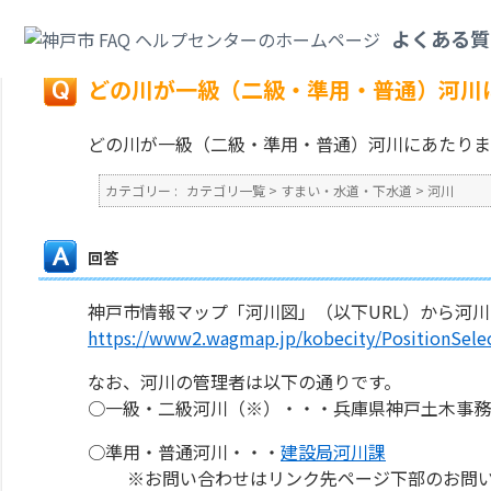
カテゴリ一覧
>
すまい・水道・下水道
>
河川
>
どの川が一級（二級・準用・
よくある質
戻る
どの川が一級（二級・準用・普通）河川
どの川が一級（二級・準用・普通）河川にあたりま
カテゴリー :
カテゴリ一覧
>
すまい・水道・下水道
>
河川
回答
神戸市情報マップ「河川図」（以下URL）から河
https://www2.wagmap.jp/kobecity/PositionSel
なお、河川の管理者は以下の通りです。
○一級・二級河川（※）・・・兵庫県神戸土木事務所 電
○準用・普通河川・・・
建設局河川課
※お問い合わせはリンク先ページ下部のお問い