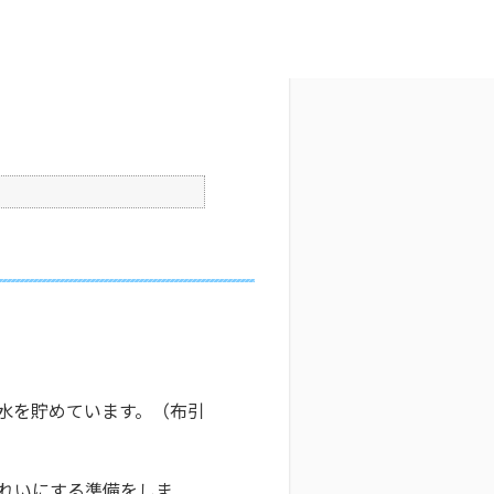
文字サイズ変更
6
更新日時 : 2025/06/24 09:58
印刷
水を貯めています。（布引
れいにする準備をしま