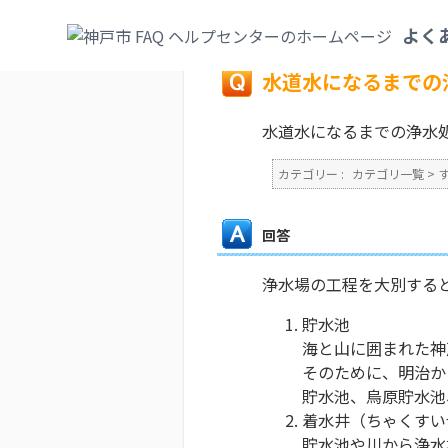
カテゴリ一覧
>
すまい・水道・下水道
>
上
よく
戻る
水道水になるまでの
水道水になるまでの浄水
カテゴリー :
カテゴリ一覧
>
回答
浄水場の工程を大別する
貯水池
海と山に囲まれた神
そのために、明治か
貯水池、烏原貯水
着水井（ちゃくすい
貯水池や川から浄水