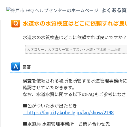
カテゴリ一覧
>
すまい・水道・下水道
>
上水道
>
水道水の水質検査はどこに
よくある質
戻る
水道水の水質検査はどこに依頼すれば良
水道水の水質検査はどこに依頼すれば良いですか？
カテゴリー :
カテゴリ一覧
>
すまい・水道・下水道
>
上水道
回答
検査を依頼される場所を所管する水道管理事務所に
確認させていただきます。
なお、水道水質に関する以下のFAQもご参考にな
■色がついた水が出たとき
https://faq.city.kobe.lg.jp/faq/show/2198
■水道局 水道管理事務所 お問い合わせ先