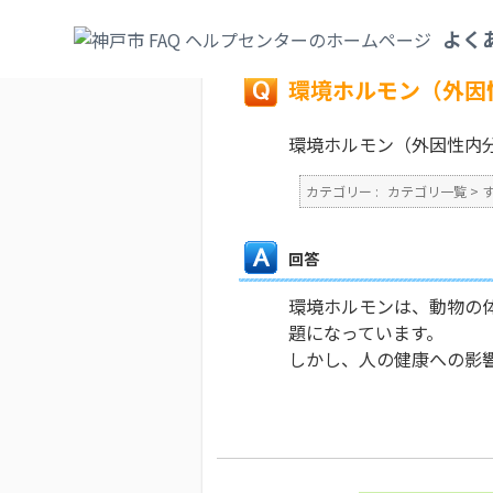
カテゴリ一覧
>
すまい・水道・下水道
>
上
よく
戻る
環境ホルモン（外因
環境ホルモン（外因性内
カテゴリー :
カテゴリ一覧
>
回答
環境ホルモンは、動物の
題になっています。
しかし、人の健康への影