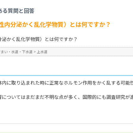
水道
>
環境ホルモン（外因性内分泌かく乱化学物質）とは何ですか？
ある質問と回答
No : 821
公開日時 : 2024/10/31 13:2
性内分泌かく乱化学物質）とは何ですか？
分泌かく乱化学物質）とは何ですか？
すまい・水道・下水道
>
上水道
体内に取り込まれた時に正常なホルモン作用をかく乱する可能
響についてはまだまだ不明な点が多く、国際的にも調査研究が