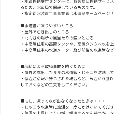
・水道修繕受付センターは、お客様に修繕サービス
るため、水道局で開設しているものです。
・指定給水装置工事事業者は水道局ホームページ「
■水道管が凍りやすいところ
・屋外でむき出しのところ
・北向きの場所で風当たりの強いところ
・中高層住宅の高置タンクや、高置タンクへ水を上
・中高層住宅の水道メーター及び前後の水道管など
■凍結による破損事故を防ぐために
・屋外の露出したままの水道管・じゃ口を防寒して
・低温注意報が発令された場合など、気温が０度以
しておくなどの工夫をしてください。
■もし、凍って水が出なくなったときは・・・
・じゃ口や水道管に熱湯を一度にかけないでくださ
・気温の上昇により自然に解凍するのを待つか、タ