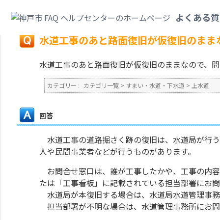
カテゴリ一覧
>
すまい・水道・下水道
>
上水道
>
水道工事のあと路面復旧が
よくある質
戻る
水道工事のあと路面復旧が仮復旧のまま
水道工事のあと路面復旧が仮復旧のままなので、問
カテゴリー :
カテゴリ一覧
>
すまい・水道・下水道
>
上水道
回答
水道工事の道路掘さく跡
の復旧は、
水道局が行う
人や民間事業者など
が行うものがあります。
お問合せ窓口は、
誰が工事したかや、工事の内容
たは「工事看板」に記載されている担当部署にお問
水道局が本復旧する場合は、水道局水道管理事務
担当部署が不明な場合は、水道管理事務所にお問