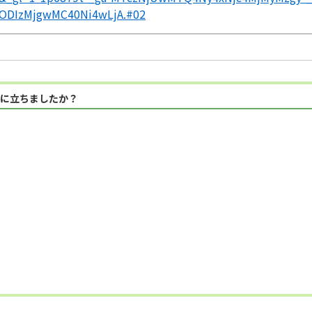
ODIzMjgwMC40Ni4wLjA.#02
に立ちましたか？