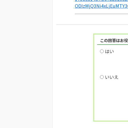
ODIzMjQ3Ni4xLjEuMTY3
この回答はお役
はい
いいえ