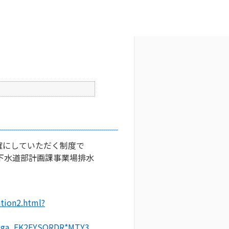
文字サイズ変更
9
更新日時 : 2024/11/14 10:57
印刷
確にしていただく制度で
下水道部計画課事業場排水
ation2.html?
*_ga_EK2FYSQRDR*MTY3