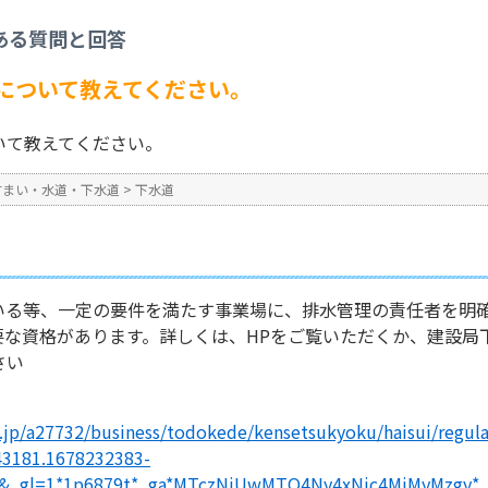
水道
>
排水管理責任者制度について教えてください。
ある質問と回答
No : 867
公開日時 : 2024/11/07 17:1
について教えてください。
いて教えてください。
すまい・水道・下水道
>
下水道
いる等、一定の要件を満たす事業場に、排水管理の責任者を明
要な資格があります。詳しくは、HPをご覧いただくか、建設局
さい
g.jp/a27732/business/todokede/kensetsukyoku/haisui/regul
43181.1678232383-
2&_gl=1*1p6879t*_ga*MTczNjUwMTQ4Ny4xNjc4MjMyMzgy