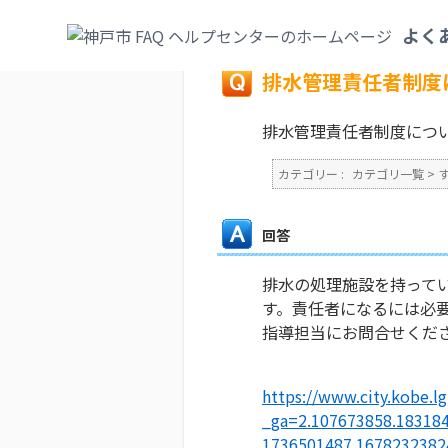
カテゴリ一覧
>
すまい・水道・下水道
>
下
よく
戻る
排水管理責任者制度
排水管理責任者制度につ
カテゴリー :
カテゴリ一覧
>
回答
排水の処理施設を持って
す。責任者になるには必
指導担当にお問合せくだ
https://www.city.kobe.l
_ga=2.107673858.18318
1736501487.167823238