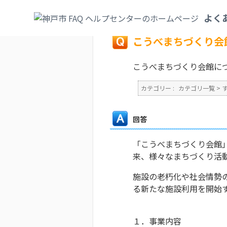
カテゴリ一覧
>
すまい・水道・下水道
>
都
よく
戻る
こうべまちづくり会
こうべまちづくり会館に
カテゴリー :
カテゴリ一覧
>
回答
「こうべまちづくり会館」
来、様々なまちづくり活
施設の老朽化や社会情勢
る新たな施設利用を開始す
１．事業内容