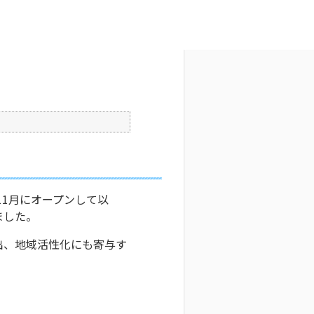
文字サイズ変更
6
更新日時 : 2025/04/08 10:32
印刷
11月にオープンして以
ました。
出、地域活性化にも寄与す