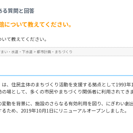
市計画・まちづくり
>
こうべまちづくり会館について教えてください。
ある質問と回答
No : 874
公開日時 : 2024/10/31 13:2
館について教えてください。
ついて教えてください。
すまい・水道・下水道
>
都市計画・まちづくり
は、住民主体のまちづくり活動を支援する拠点として1993年
動の場として、多くの市民やまちづくり関係者に利用されてき
の変動を背景に、施設のさらなる有効利用を図り、にぎわい創
るため、2019年10月1日にリニューアルオープンしました。