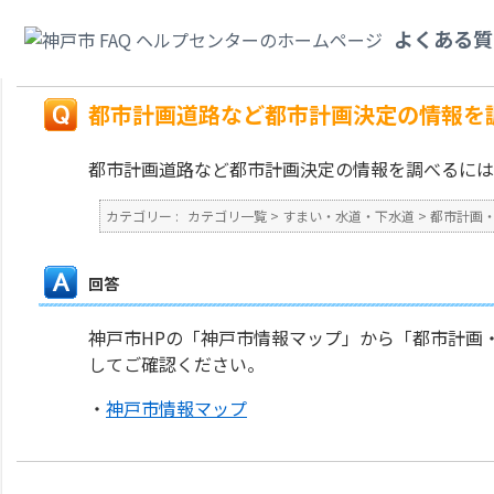
カテゴリ一覧
>
すまい・水道・下水道
>
都市計画・まちづくり
>
都市計画道
よくある質
か。
戻る
都市計画道路など都市計画決定の情報を
都市計画道路など都市計画決定の情報を調べるには
カテゴリー :
カテゴリ一覧
>
すまい・水道・下水道
>
都市計画
回答
神戸市HPの「神戸市情報マップ」から「都市計画
してご確認ください。
・
神戸市情報マップ