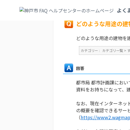
カテゴリ一覧
>
すまい・水道・下水道
>
建
よく
戻る
どのような用途の建
どのような用途の建物を
カテゴリー :
カテゴリ一覧
>
回答
都市局 都市計画課にお
資料をお持ちになって、
なお、現在インターネッ
の概要を確認できるサー
（
https://www2.wagmap.