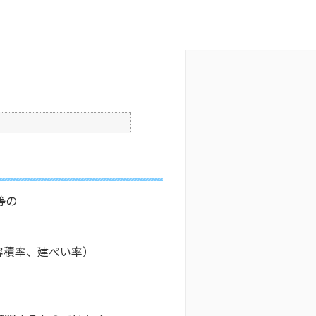
か。
文字サイズ変更
6
更新日時 : 2024/11/08 11:10
印刷
等の
容積率、建ぺい率）