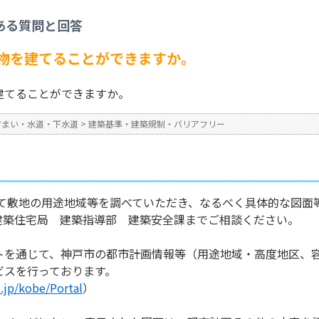
築基準・建築規制・バリアフリー
>
どのような用途の建物を建てることができます
ある質問と回答
No : 900
公開日時 : 2024/10/31 13:2
物を建てることができますか。
建てることができますか。
すまい・水道・下水道
>
建築基準・建築規制・バリアフリー
いて敷地の用途地域等を調べていただき、なるべく具体的な図面
建築住宅局 建築指導部 建築安全課までご相談ください。
トを通じて、神戸市の都市計画情報等（用途地域・高度地区、
ビスを行っております。
jp/kobe/Portal
）