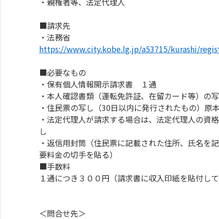
・親権者等、法定代理人
■請求先
・法務省
https://www.city.kobe.lg.jp/a53715/kurashi/reg
■必要なもの
・保有個人情報開示請求書 １通
・本人確認書類（運転免許証、在留カード等）の
・住民票の写し（30日以内に発行されたもの）原
・法定代理人が請求する場合は、法定代理人の資格
し
・返信用封筒（住民票に記載された住所、氏名を記
要料金の切手を貼る）
■手数料
１通につき３００円（請求書に収入印紙を貼付して
＜問合せ先＞