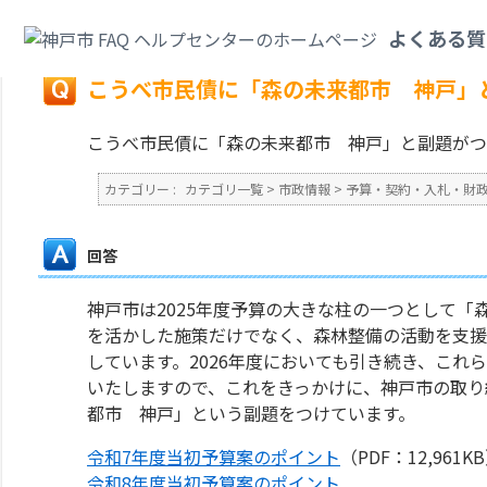
カテゴリ一覧
>
市政情報
>
予算・契約・入札・財政・会計
>
こうべ市民債に
よくある質
戻る
こうべ市民債に「森の未来都市 神戸」
こうべ市民債に「森の未来都市 神戸」と副題がつ
カテゴリー :
カテゴリ一覧
>
市政情報
>
予算・契約・入札・財
回答
神戸市は2025年度予算の大きな柱の一つとして
を活かした施策だけでなく、森林整備の活動を支援
しています。2026年度においても引き続き、こ
いたしますので、これをきっかけに、神戸市の取り
都市 神戸」という副題をつけています。
令和7年度当初予算案のポイント
（PDF：12,961K
令和8年度当初予算案のポイント