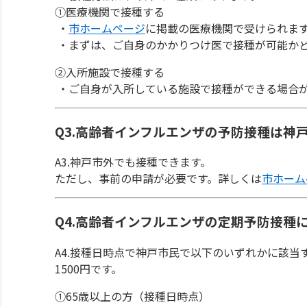
①医療機関で接種する
・
市ホームページ
に掲載の医療機関で受けられま
・まずは、ご自身のかかりつけ医で接種が可能か
②入所施設で接種する
・ご自身が入所している施設で接種ができる場合
Q3.高齢者インフルエンザの予防接種は神
A3.神戸市外でも接種できます。
ただし、事前の申請が必要です。詳しくは
市ホーム
Q4.高齢者インフルエンザの定期予防接種
A4.接種日時点で神戸市民で以下のいずれかに該
1500円です。
①65歳以上の方（接種日時点）