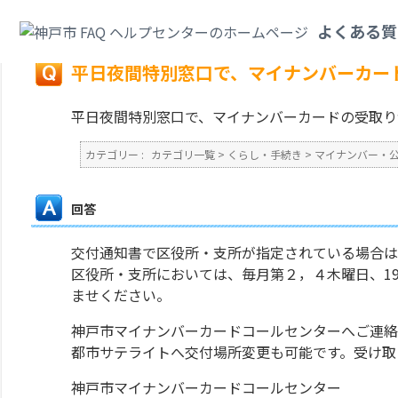
カテゴリ一覧
>
くらし・手続き
>
マイナンバー・公的個人認証
>
平日夜間特
よくある質
戻る
平日夜間特別窓口で、マイナンバーカー
平日夜間特別窓口で、マイナンバーカードの受取り
カテゴリー :
カテゴリ一覧
>
くらし・手続き
>
マイナンバー・
回答
交付通知書で区役所・支所が指定されている場合は
区役所・支所においては、毎月第２，４木曜日、19
ませください。
神戸市マイナンバーカードコールセンターへご連絡
都市サテライトへ交付場所変更も可能です。受け取
神戸市マイナンバーカードコールセンター