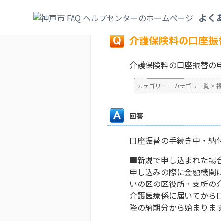
カテゴリ一覧
>
福祉・介護
>
介護保険
>
介
よく
戻る
介護保険料の口座振
介護保険料の口座振替の
カテゴリー :
カテゴリ一覧
>
回答
口座振替の手続き中・納
■新規で申し込まれた場
申し込みの際に金融機関
いの区の区役所・支所の
介護医療係に届いてから
降の納期分から始まりま