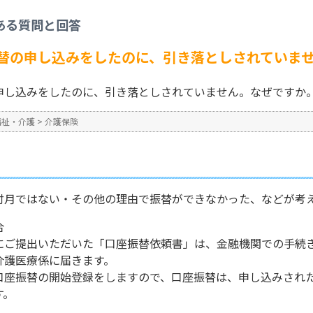
護保険料の口座振替の申し込みをしたのに、引き落としされていません。なぜです
ある質問と回答
No : 1908
公開日時 : 2024/10/31 13:3
替の申し込みをしたのに、引き落としされていま
申し込みをしたのに、引き落としされていません。なぜですか
福祉・介護
>
介護保険
付月ではない・その他の理由で振替ができなかった、などが考
合
にご提出いただいた「口座振替依頼書」は、金融機関での手続
介護医療係に届きます。
口座振替の開始登録をしますので、口座振替は、申し込みされ
す。