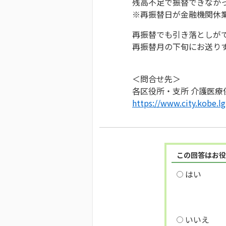
残高不足で振替できなか
※再振替日が金融機関休
再振替でも引き落としが
再振替月の下旬にお送り
＜問合せ先＞
各区役所・支所 介護医
https://www.city.kobe.l
この回答はお役
はい
いいえ