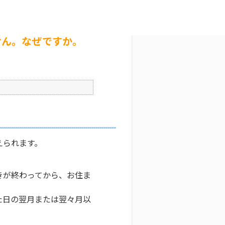
か。
文字サイズ変更
1
更新日時 : 2026/07/28 19:10
印刷
せん。なぜですか。
。
えられます。
きが終わってから、お住ま
た日の翌月または翌々月以