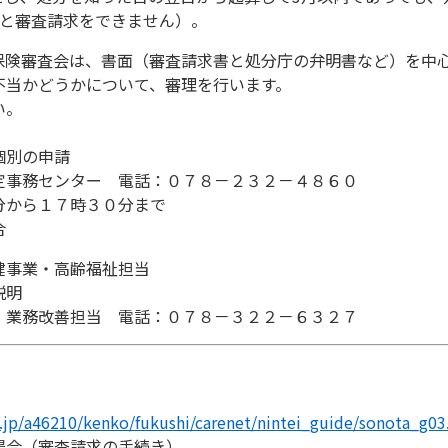
ると審査請求をできません）。
保険審査会は、書面（審査請求書と処分庁の弁明書など）を中
法または不当かどうかについて、審理を行
い。
個別の申請
事務センター 電話：０７８－２３２－４８６０
から１７時３０分まで
合
事業・高齢福祉担当
説明
業務改善担当 電話：０７８－３２２－６３２７
g.jp/a46210/kenko/fukushi/carenet/nintei_guide/sonota_g03
場合（審査請求の手続き）