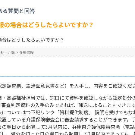
定結果について不服の場合はどうしたらよいですか？
ある質問と回答
No : 2113
公開日時 : 2024/10/31 16:2
服の場合はどうしたらよいですか？
場合はどうしたらよいですか？
福祉・介護
>
介護保険
認定調査票、主治医意見書など）を入手し、内容をご確認くだ
業・高齢福祉担当では、窓口にて資料を確認しながら認定処分
、審査判定資料の入手のみであれば、郵送によることもできま
法については⇒下記リンク「資料提供制度」 説明を受けてもな
設置している介護保険審査会に審査請求することができます。
翌日から起算して3月以内に、兵庫県介護保険審査会（電話（代表）
だし、処分を知った日の翌日から起算して3月以内であっても、