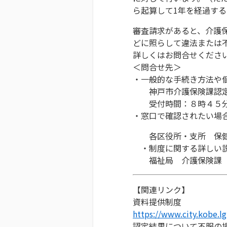
ら起算して1年を経過す
審査請求があると、介護
どに照らして違
詳しくはお問合せくださ
＜問合せ先＞
・一般的な手続き方法や
神戸市介護保険課認定
受付時間：８時４５分
・窓口で確認されたい場
各区役所・支所 保健
・制度に関する詳しい
福祉局 介護保険課 
【関連リンク】
資料提供制度
https://www.city.kobe.l
認定結果について不服の