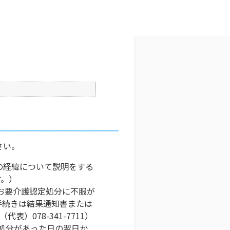
文字サイズ変更
7
更新日時 : 2025/03/27 13:17
印刷
さい。
の経緯について説明をする
す。）
お要介護認定処分に不服が
手続きは結果通知書または
078-341-7711）
処分があった日の翌日か