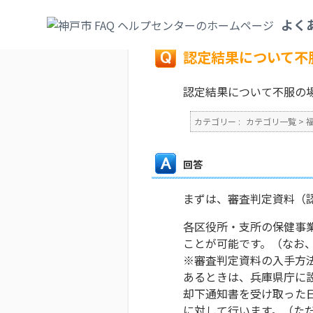
カテゴリ一覧
>
福祉・介護
>
介護保険
>
認
よく
戻る
認定結果について不
認定結果について不服の
カテゴリー :
カテゴリ一覧
>
回答
まずは、審査判定資料（
各区役所・支所の保健事
ことが可能です。（なお
※審査判定資料の入手方
あるときは、兵庫県庁に
却下通知書を受け取った日の
に対して行います。（た