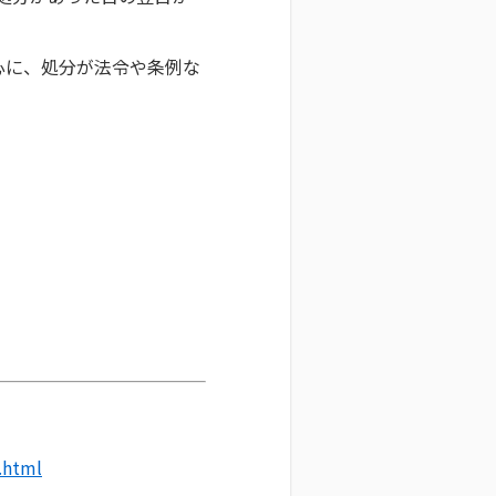
心に、処分が法令や条例な
います。
.html