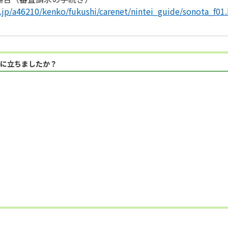
g.jp/a46210/kenko/fukushi/carenet/nintei_guide/sonota_f01
に立ちましたか？