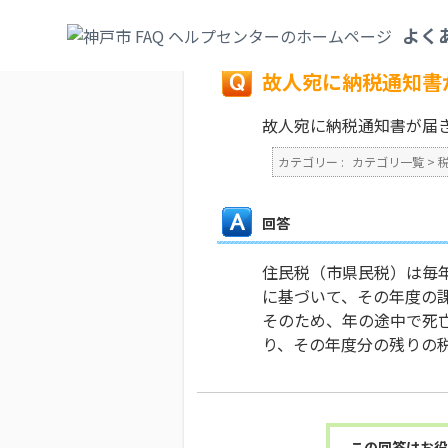
カテゴリ一覧
>
税
>
個人市民税（特別徴収
よく
戻る
故人宛に納税通知書
故人宛に納税通知書が届
カテゴリー :
カテゴリ一覧
>
回答
住民税（市県民税）は毎年
に基づいて、その年度の
そのため、年の途中で死
り、その年度分の残りの
この回答はお役