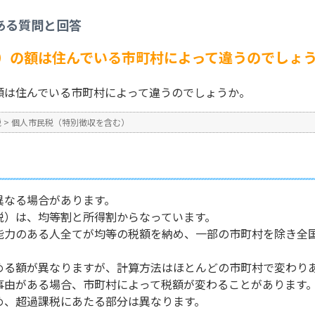
を含む）
>
市町村民税（住民税）の額は住んでいる市町村によって違うのでしょう
ある質問と回答
No : 3498
公開日時 : 2024/10/31 16:3
）の額は住んでいる市町村によって違うのでしょ
額は住んでいる市町村によって違うのでしょうか。
税
>
個人市民税（特別徴収を含む）
異なる場合があります。
税）は、均等割と所得割からなっています。
能力のある人全てが均等の税額を納め、一部の市町村を除き全
める額が異なりますが、計算方法はほとんどの市町村で変わり
事由がある場合、市町村によって税額が変わることがあります
め、超過課税にあたる部分は異なります。