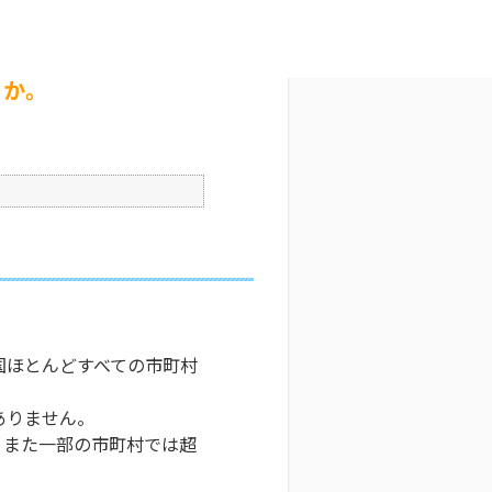
か。
文字サイズ変更
4
更新日時 : 2025/06/24 20:39
印刷
うか。
国ほとんどすべての市町村
ありません。
。また一部の市町村では超