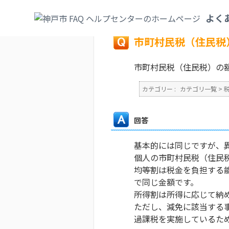
カテゴリ一覧
>
税
>
個人市民税（特別徴収
よく
戻る
市町村民税（住民税
市町村民税（住民税）の
カテゴリー :
カテゴリ一覧
>
回答
基本的には同じですが、
個人の市町村民税（住民
均等割は税金を負担する
で同じ金額です。
所得割は所得に応じて納
ただし、減免に該当する
過課税を実施しているた