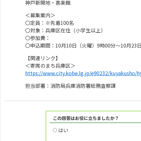
神戸新開地・喜楽館
＜募集案内＞
〇定員：※先着100名
〇対象：兵庫区在住（小学生以上）
〇参加費：
〇申込期間：10月10日（火曜）9時00分～10月23
【関連リンク】
＜寄席のまち兵庫区＞
https://www.city.kobe.lg.jp/e90232/kuyakusho
担当部署：消防局兵庫消防署総務査察課
この回答はお役に立ちましたか？
はい