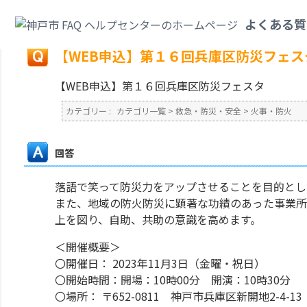
カテゴリ一覧
>
救急・防災・安全
>
火事・防火
>
【WEB申込】第１６回兵
よくある質
戻る
【WEB申込】第１６回兵庫区防災フェス
【WEB申込】第１６回兵庫区防災フェスタ
カテゴリー :
カテゴリ一覧
>
救急・防災・安全
>
火事・防火
回答
落語で笑って防災力をアップさせることを目的とし
また、地域の防火防災に顕著な功績のあった事業所
上を図り、自助、共助の意識を高めます。
＜開催概要＞
〇開催日： 2023年11月3日（金曜・祝日）
〇開始時間：開場：10時00分 開演：10時30分
〇場所： 〒652-0811 神戸市兵庫区新開地2-4-13