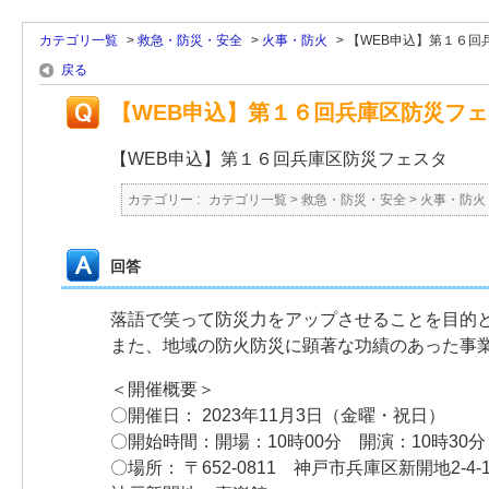
カテゴリ一覧
>
救急・防災・安全
>
火事・防火
>
【WEB申込】第１６回
戻る
【WEB申込】第１６回兵庫区防災フ
【WEB申込】第１６回兵庫区防災フェスタ
カテゴリー :
カテゴリ一覧
>
救急・防災・安全
>
火事・防火
回答
落語で笑って防災力をアップさせることを目的
また、地域の防火防災に顕著な功績のあった事業
＜開催概要＞
〇開催日： 2023年11月3日（金曜・祝日）
〇開始時間：開場：10時00分 開演：10時30分
〇場所： 〒652-0811 神戸市兵庫区新開地2-4-1