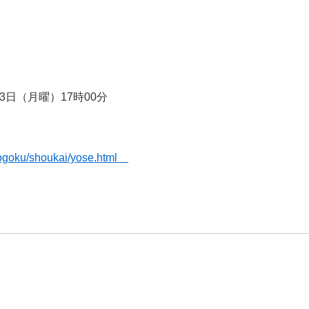
3日（月曜）17時00分
hyogoku/shoukai/yose.html