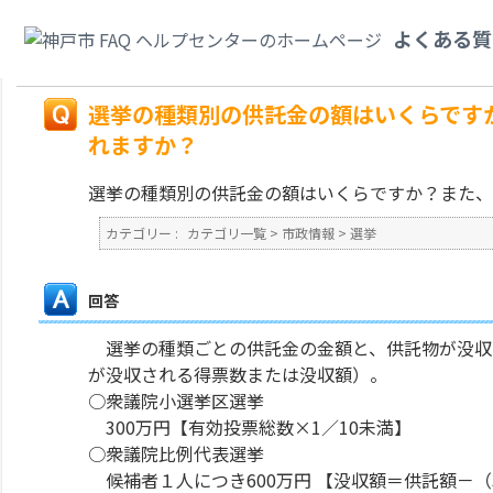
カテゴリ一覧
>
市政情報
>
選挙
>
選挙の種類別の供託金の額はいくらですか
よくある質
か？
戻る
選挙の種類別の供託金の額はいくらです
れますか？
選挙の種類別の供託金の額はいくらですか？また、
カテゴリー :
カテゴリ一覧
>
市政情報
>
選挙
回答
選挙の種類ごとの供託金の金額と、供託物が没収
が没収される得票数または没収額）。
○衆議院小選挙区選挙
300万円【有効投票総数×1／10未満】
○衆議院比例代表選挙
候補者１人につき600万円 【没収額＝供託額－（