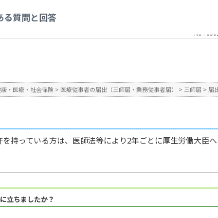
療従事者の届出（三師届・業務従事者届）
>
三師届
>
届出の対象について
>
届出
ある質問と回答
No : 656
健康・医療・社会保険
>
医療従事者の届出（三師届・業務従事者届）
>
三師届
>
届
許を持っている方は、医師法等により2年ごとに厚生労働大臣へ
に立ちましたか？