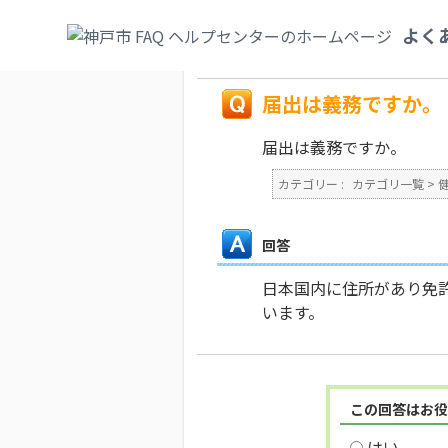
カテゴリ一覧
>
健康・医療・社会保険
>
医
よく
か。
戻る
届出は義務ですか。
届出は義務ですか。
カテゴリー :
カテゴリ一覧
>
回答
日本国内に住所があり免
います。
この回答はお役
はい