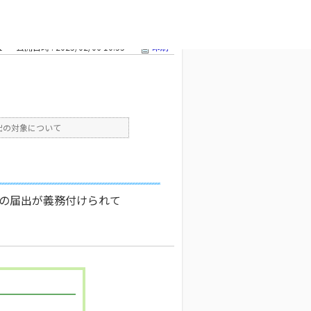
は義務です
文字サイズ変更
1
公開日時 : 2025/02/06 10:55
印刷
出の対象について
の届出が義務付けられて