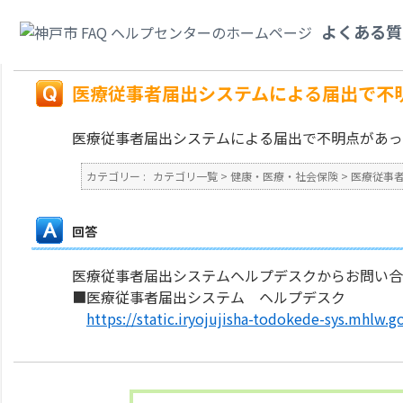
カテゴリ一覧
>
健康・医療・社会保険
>
医療従事者の届出（三師届・業務従
よくある質
出システムによる届出で不明点があった場合の照会先はどこですか。
戻る
医療従事者届出システムによる届出で不
医療従事者届出システムによる届出で不明点があっ
カテゴリー :
カテゴリ一覧
>
健康・医療・社会保険
>
医療従事
回答
医療従事者届出システムヘルプデスクからお問い合
■医療従事者届出システム ヘルプデスク
https://static.iryojujisha-todokede-sys.mhlw.g