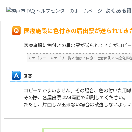
カテゴリ一覧
>
健康・医療・社会保険
>
医療従事者の届出（三師届・業務従
よくある質
届出票が送られてきたがコピーしたものを使用していいですか。
戻る
医療施設に色付きの届出票が送られてき
医療施設に色付きの届出票が送られてきたがコピー
カテゴリー :
カテゴリ一覧
>
健康・医療・社会保険
>
医療従事
回答
コピーでかまいません。その場合、色の付いた用紙
その際、各届出票はA4両面で印刷してください。
ただし、片面しか出来ない場合は散逸しないように