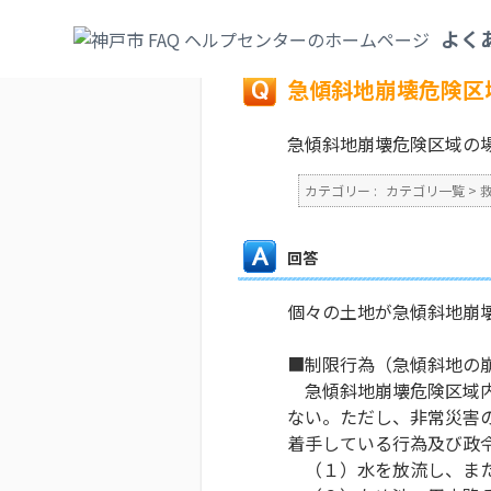
カテゴリ一覧
>
救急・防災・安全
>
災害対
よく
戻る
急傾斜地崩壊危険区
急傾斜地崩壊危険区域の
カテゴリー :
カテゴリ一覧
>
回答
個々の土地が急傾斜地崩
■制限行為（急傾斜地の
急傾斜地崩壊危険区域内
ない。ただし、非常災害
着手している行為及び政
（１）水を放流し、また