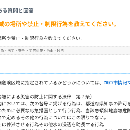
策・治山・砂防
>
急傾斜地崩壊危険区域の場所や禁止・制限行為を教えてください
ある質問と回答
No : 735
公開日時 : 2025/04/01 17:0
域の場所や禁止・制限行為を教えてください。
場所や禁止・制限行為を教えてください。
救急・防災・安全
>
災害対策・治山・砂防
壊危険区域に指定されているかどうかについては、
神戸市情報
崩壊による災害の防止に関する法律 第７条）
においては、次の各号に掲げる行為は、都道府県知事の許可
のために必要な応急措置として行う行為、当該急傾斜地崩壊危
令で定めるその他の行為についてはこの限りでない。
は停滞させる行為その他水の浸透を助長する行為