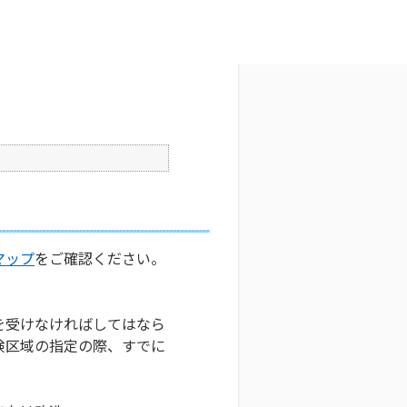
。
文字サイズ変更
0
更新日時 : 2025/08/05 20:36
印刷
マップ
をご確認ください。
を受けなければしてはなら
険区域の指定の際、すでに