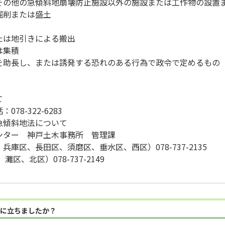
の他の急傾斜地崩壊防止施設以外の施設または工作物の設置
掘削または盛土
は地引きによる搬出
は集積
助長し、または誘発する恐れのある行為で政令で定めるもの
て
8-322-6283
急傾斜地法について
ンター 神戸土木事務所 管理課
庫区、長田区、須磨区、垂水区、西区）078-737-2135
北区）078-737-2149
に立ちましたか？