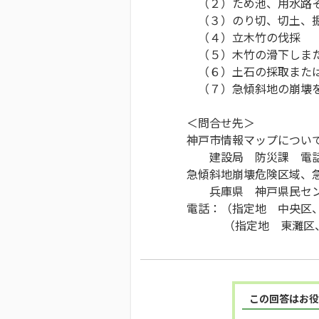
（２）ため池、用水路そ
（３）のり切、切土、
（４）立木竹の伐採
（５）木竹の滑下しまた
（６）土石の採取また
（７）急傾斜地の崩壊を
＜問合せ先＞
神戸市情報マップについ
建設局 防災課 電話：07
急傾斜地崩壊危険区域、
兵庫県 神戸県民セ
電話：（指定地 中央区、兵
（指定地 東灘区、灘区、
この回答はお役