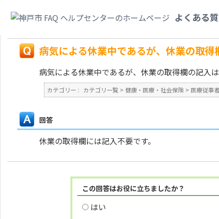
カテゴリ一覧
>
健康・医療・社会保険
>
医療従事者の届出（三師届・業務従
よくある質
あるが、休業の取得欄の記入はどうすればよいですか。
戻る
病気による休業中であるが、休業の取得
病気による休業中であるが、休業の取得欄の記入は
カテゴリー :
カテゴリ一覧
>
健康・医療・社会保険
>
医療従事
回答
休業の取得欄には記入不要です。
この回答はお役に立ちましたか？
はい