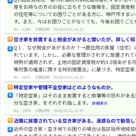
産をお持ちの方のお役に立ちそうな情報を、固定資産税
の住宅等についてお困りごとがある方に、神戸市すまい
す。また、今はお困りごとがなくても、今後お困りごとが.
No：3206
公開日時：2024/10/31 16:32
空き家を放置すると税金があがると聞いたが、詳しく知
Q１．なぜ税金があがるのか？→居住用の家屋（住宅）
れています。しかし、必要な管理がされずに放置されて
特例が適用されず、土地の固定資産税が約3.5倍あがる
等対策の推進に関する特別措置法」に基づき、特定空家..
No：3805
公開日時：2024/10/31 16:35
特定空家や管理不全空家はどのようなものか。
「特定空家」はそのまま放置すると倒壊等の恐れがある
分な空き家、をそれぞれ指します。
詳細表示
No：3804
公開日時：2024/10/31 16:35
近隣に放置されている空き家がある。迷惑なので勧告し
近所の空き家・空き地でお困りの場合は各区役所地域協