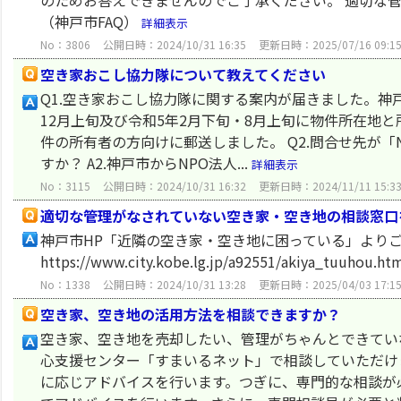
のためお答えできませんのでご了承ください。 適切な
（神戸市FAQ）
詳細表示
No：3806
公開日時：2024/10/31 16:35
更新日時：2025/07/16 09:1
空き家おこし協力隊について教えてください
Q1.空き家おこし協力隊に関する案内が届きました。神
12月上旬及び令和5年2月下旬・8月上旬に物件所在地
件の所有者の方向けに郵送しました。 Q2.問合せ先が
すか？ A2.神戸市からNPO法人...
詳細表示
No：3115
公開日時：2024/10/31 16:32
更新日時：2024/11/11 15:3
適切な管理がなされていない空き家・空き地の相談窓口
神戸市HP「近隣の空き家・空き地に困っている」より
https://www.city.kobe.lg.jp/a92551/akiya_tuuhou.ht
No：1338
公開日時：2024/10/31 13:28
更新日時：2025/04/03 17:1
空き家、空き地の活用方法を相談できますか？
空き家、空き地を売却したい、管理がちゃんとできてい
心支援センター「すまいるネット」で相談していただけ
に応じアドバイスを行います。つぎに、専門的な相談が