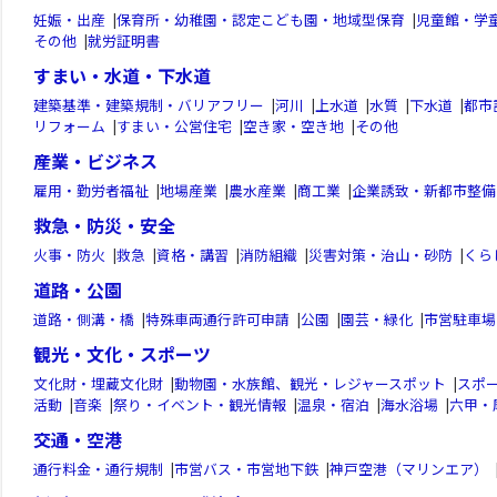
妊娠・出産
|
保育所・幼稚園・認定こども園・地域型保育
|
児童館・学
その他
|
就労証明書
すまい・水道・下水道
建築基準・建築規制・バリアフリー
|
河川
|
上水道
|
水質
|
下水道
|
都市
リフォーム
|
すまい・公営住宅
|
空き家・空き地
|
その他
産業・ビジネス
雇用・勤労者福祉
|
地場産業
|
農水産業
|
商工業
|
企業誘致・新都市整備
救急・防災・安全
火事・防火
|
救急
|
資格・講習
|
消防組織
|
災害対策・治山・砂防
|
くら
道路・公園
道路・側溝・橋
|
特殊車両通行許可申請
|
公園
|
園芸・緑化
|
市営駐車場
観光・文化・スポーツ
文化財・埋蔵文化財
|
動物園・水族館、観光・レジャースポット
|
スポ
活動
|
音楽
|
祭り・イベント・観光情報
|
温泉・宿泊
|
海水浴場
|
六甲・
交通・空港
通行料金・通行規制
|
市営バス・市営地下鉄
|
神戸空港（マリンエア）