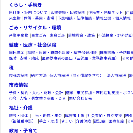
くらし・手続き
届け出・証明について
|
印鑑登録・印鑑証明
|
住民票・住基ネット
|
戸
来生物
|
葬儀・墓園・斎場
|
市民相談・法律相談・情報公開・個人情報
ごみ・リサイクル・環境
産業廃棄物
|
事業ごみ
|
家庭ごみ
|
環境教育・政策
|
不法投棄・野外焼却
健康・医療・社会保険
国民年金
|
病院・医療・時間外診療・精神保健相談
|
健康診断・予防接
保険
|
支援・助成
|
医療従事者の届出（三師届・業務従事者届）
|
その
税
市税の証明
|
納付方法
|
個人市民税（特別徴収を含む）
|
法人市民税
|
軽
市政情報
予算・契約・入札・財政・会計
|
選挙
|
市民参加・市民活動支援・ボラ
市会
|
人権・男女共同参画・ＤＶ
|
問い合わせ先
福祉・介護
施設・団体
|
手当・助成・年金
|
障害者手帳
|
社会参加・自立支援
|
割引
（福祉乗車証）
|
手当・助成
|
すまい
|
介護保険
|
認知症
|
医療制度
|
そ
教育・子育て