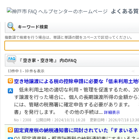
カテゴリ一覧
>
すまい・水道・下水道
>
空き家・空き地
よくある質
戻る
キーワード検索
複数語で検索を行う場合は、単語と単語の間をスペースで区切ってください。
『 空き家・空き地 』 内のFAQ
13件中 1 - 10 件を表示
≪
空き地譲渡による税の控除申請に必要な「低未利用土地
低未利用土地の適切な利用・管理を促進するため、2020
す譲渡を行った場合に、個人の長期譲渡所得の金額から
には、管轄の税務署に確定申告する必要があります。 
書」を発行します。 その他の手続は...
詳細表示
No：2308
公開日時：2024/10/31 16:28
更新日時：2026/07/18 13:3
固定資産税の納税通知書に同封されていた「すまいるネ
Q1.固定資産税・都市計画税の納税通知書にすまいるネ