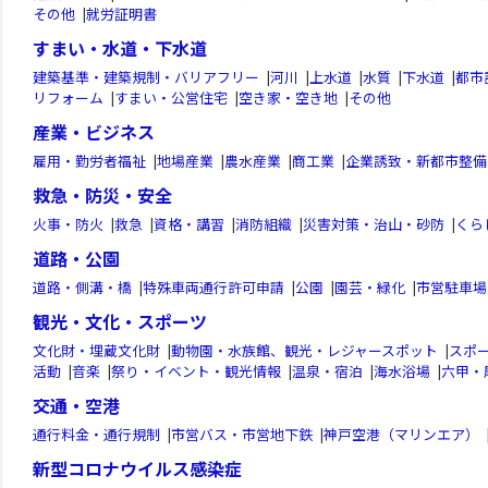
その他
|
就労証明書
すまい・水道・下水道
建築基準・建築規制・バリアフリー
|
河川
|
上水道
|
水質
|
下水道
|
都市
リフォーム
|
すまい・公営住宅
|
空き家・空き地
|
その他
産業・ビジネス
雇用・勤労者福祉
|
地場産業
|
農水産業
|
商工業
|
企業誘致・新都市整備
救急・防災・安全
火事・防火
|
救急
|
資格・講習
|
消防組織
|
災害対策・治山・砂防
|
くら
道路・公園
道路・側溝・橋
|
特殊車両通行許可申請
|
公園
|
園芸・緑化
|
市営駐車場
観光・文化・スポーツ
文化財・埋蔵文化財
|
動物園・水族館、観光・レジャースポット
|
スポ
活動
|
音楽
|
祭り・イベント・観光情報
|
温泉・宿泊
|
海水浴場
|
六甲・
交通・空港
通行料金・通行規制
|
市営バス・市営地下鉄
|
神戸空港（マリンエア）
新型コロナウイルス感染症