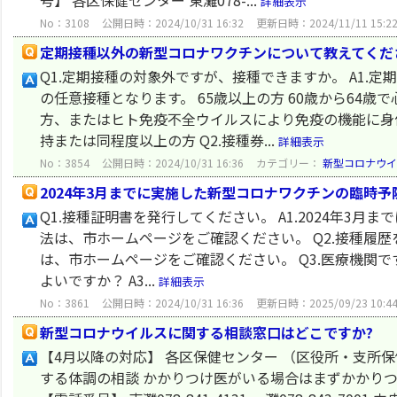
号】 各区保健センター 東灘078-...
詳細表示
No：3108
公開日時：2024/10/31 16:32
更新日時：2024/11/11 15:2
定期接種以外の新型コロナワクチンについて教えてくだ
Q1.定期接種の対象外ですが、接種できますか。 A1
の任意接種となります。 65歳以上の方 60歳から64
方、またはヒト免疫不全ウイルスにより免疫の機能に身
持または同程度以上の方 Q2.接種券...
詳細表示
No：3854
公開日時：2024/10/31 16:36
カテゴリー：
新型コロナウイ
2024年3月までに実施した新型コロナワクチンの臨時
Q1.接種証明書を発行してください。 A1.2024年
法は、市ホームページをご確認ください。 Q2.接種履歴
は、市ホームページをご確認ください。 Q3.医療機関
よいですか？ A3...
詳細表示
No：3861
公開日時：2024/10/31 16:36
更新日時：2025/09/23 10:4
新型コロナウイルスに関する相談窓口はどこですか?
【4月以降の対応】 各区保健センター （区役所・支所
する体調の相談 かかりつけ医がいる場合はまずかかりつけ