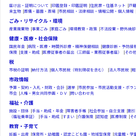
届け出・証明について
|
印鑑登録・印鑑証明
|
住民票・住基ネット
|
戸
来生物
|
葬儀・墓園・斎場
|
市民相談・法律相談・情報公開・個人情報
ごみ・リサイクル・環境
産業廃棄物
|
事業ごみ
|
家庭ごみ
|
環境教育・政策
|
不法投棄・野外焼却
健康・医療・社会保険
国民年金
|
病院・医療・時間外診療・精神保健相談
|
健康診断・予防接
保険
|
支援・助成
|
医療従事者の届出（三師届・業務従事者届）
|
その
税
市税の証明
|
納付方法
|
個人市民税（特別徴収を含む）
|
法人市民税
|
軽
市政情報
予算・契約・入札・財政・会計
|
選挙
|
市民参加・市民活動支援・ボラ
市会
|
人権・男女共同参画・ＤＶ
|
問い合わせ先
福祉・介護
施設・団体
|
手当・助成・年金
|
障害者手帳
|
社会参加・自立支援
|
割引
（福祉乗車証）
|
手当・助成
|
すまい
|
介護保険
|
認知症
|
医療制度
|
そ
教育・子育て
妊娠・出産
|
保育所・幼稚園・認定こども園・地域型保育
|
児童館・学