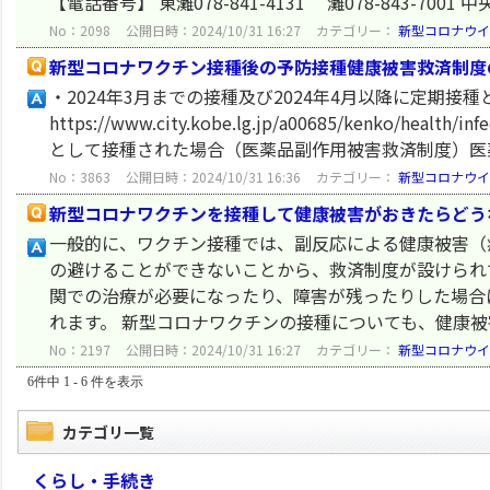
【電話番号】 東灘078-841-4131 灘078-843-7001 中央07
No：2098
公開日時：2024/10/31 16:27
カテゴリー：
新型コロナウイ
新型コロナワクチン接種後の予防接種健康被害救済制度
・2024年3月までの接種及び2024年4月以降に定期
https://www.city.kobe.lg.jp/a00685/kenko/health
として接種された場合（医薬品副作用被害救済制度）医薬品
No：3863
公開日時：2024/10/31 16:36
カテゴリー：
新型コロナウイ
新型コロナワクチンを接種して健康被害がおきたらどう
一般的に、ワクチン接種では、副反応による健康被害（
の避けることができないことから、救済制度が設けられ
関での治療が必要になったり、障害が残ったりした場合
れます。 新型コロナワクチンの接種についても、健康被害
No：2197
公開日時：2024/10/31 16:27
カテゴリー：
新型コロナウイ
6件中 1 - 6 件を表示
カテゴリ一覧
くらし・手続き