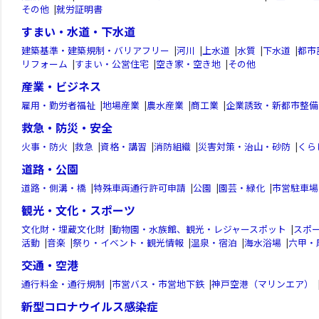
その他
|
就労証明書
すまい・水道・下水道
建築基準・建築規制・バリアフリー
|
河川
|
上水道
|
水質
|
下水道
|
都市
リフォーム
|
すまい・公営住宅
|
空き家・空き地
|
その他
産業・ビジネス
雇用・勤労者福祉
|
地場産業
|
農水産業
|
商工業
|
企業誘致・新都市整備
救急・防災・安全
火事・防火
|
救急
|
資格・講習
|
消防組織
|
災害対策・治山・砂防
|
くら
道路・公園
道路・側溝・橋
|
特殊車両通行許可申請
|
公園
|
園芸・緑化
|
市営駐車場
観光・文化・スポーツ
文化財・埋蔵文化財
|
動物園・水族館、観光・レジャースポット
|
スポ
活動
|
音楽
|
祭り・イベント・観光情報
|
温泉・宿泊
|
海水浴場
|
六甲・
交通・空港
通行料金・通行規制
|
市営バス・市営地下鉄
|
神戸空港（マリンエア）
新型コロナウイルス感染症