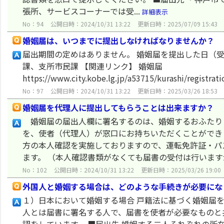
張所、サービスコーナーでは受...
詳細表示
No：94
公開日時：2024/10/31 13:22
更新日時：2025/07/09 15:43
婚姻届は、いつまでに提出しなければなりませんか？
届出期間の定めはありません。 婚姻届を提出した日（
課、支所市民課 【関連リンク】 婚姻届
https://www.city.kobe.lg.jp/a53715/kurashi/registra
No：97
公開日時：2024/10/31 13:22
更新日時：2025/03/26 18:53
婚姻届を代理人に提出してもらうことは出来ますか？
婚姻届の届出人欄に署名するのは、婚姻するおふたり
を、使者（代理人）が窓口にお持ちいただくことができ
方の本人確認を実施しておりますので、運転免許証・パ
ます。 （本人確認書類がなくても届書の受付は行いますが
No：102
公開日時：2024/10/31 13:22
更新日時：2025/03/26 19:00
外国人と婚姻する場合は、どのような手続きが必要にな
１）日本において婚姻する場合 戸籍法に基づく婚姻届を
人とは届書に署名する人で、届書を使者が必要なものと