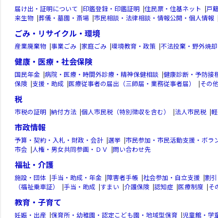
届け出・証明について
|
印鑑登録・印鑑証明
|
住民票・住基ネット
|
戸
来生物
|
葬儀・墓園・斎場
|
市民相談・法律相談・情報公開・個人情報
ごみ・リサイクル・環境
産業廃棄物
|
事業ごみ
|
家庭ごみ
|
環境教育・政策
|
不法投棄・野外焼却
健康・医療・社会保険
国民年金
|
病院・医療・時間外診療・精神保健相談
|
健康診断・予防接
保険
|
支援・助成
|
医療従事者の届出（三師届・業務従事者届）
|
その
税
市税の証明
|
納付方法
|
個人市民税（特別徴収を含む）
|
法人市民税
|
軽
市政情報
予算・契約・入札・財政・会計
|
選挙
|
市民参加・市民活動支援・ボラ
市会
|
人権・男女共同参画・ＤＶ
|
問い合わせ先
福祉・介護
施設・団体
|
手当・助成・年金
|
障害者手帳
|
社会参加・自立支援
|
割引
（福祉乗車証）
|
手当・助成
|
すまい
|
介護保険
|
認知症
|
医療制度
|
そ
教育・子育て
妊娠・出産
|
保育所・幼稚園・認定こども園・地域型保育
|
児童館・学