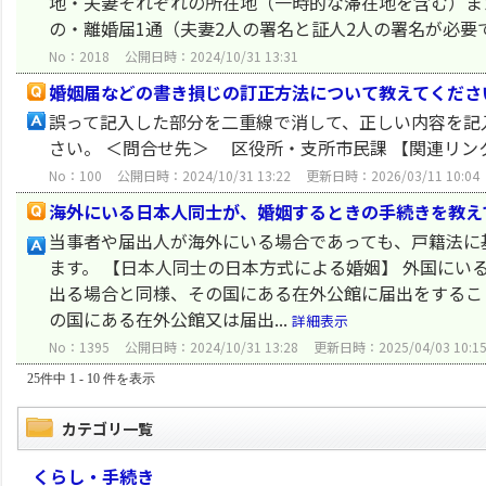
地・夫妻それぞれの所在地（一時的な滞在地を含む）ま
の・離婚届1通（夫妻2人の署名と証人2人の署名が必要で
No：2018
公開日時：2024/10/31 13:31
婚姻届などの書き損じの訂正方法について教えてくださ
誤って記入した部分を二重線で消して、正しい内容を記
さい。 ＜問合せ先＞ 区役所・支所市民課 【関連リン
No：100
公開日時：2024/10/31 13:22
更新日時：2026/03/11 10:04
海外にいる日本人同士が、婚姻するときの手続きを教え
当事者や届出人が海外にいる場合であっても、戸籍法に
ます。 【日本人同士の日本方式による婚姻】 外国に
出る場合と同様、その国にある在外公館に届出をすること
の国にある在外公館又は届出...
詳細表示
No：1395
公開日時：2024/10/31 13:28
更新日時：2025/04/03 10:1
25件中 1 - 10 件を表示
カテゴリ一覧
くらし・手続き