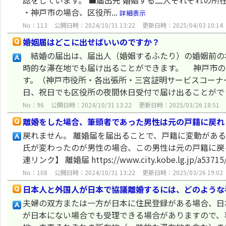
認をしています。 ■届出先 婚姻する二人それぞれの
・神戸市の場合、区役所...
詳細表示
No：113
公開日時：2024/10/31 13:22
更新日時：2025/04/03 10:14
婚姻届はどこに出せばいいのですか？
結婚の届出は、届出人（婚姻するふたり）の婚姻前の
時的な滞在地でも届け出ることができます。 神戸市の
す。（神戸市役所・各出張所・三宮証明サービスコーナ
日、祝日でも区役所の夜間休日受付で届け出ることができ.
No：96
公開日時：2024/10/31 13:22
更新日時：2025/03/26 18:51
離婚をした場合、筆頭者であった男性は元の戸籍に戻れ
戻れません。 離婚届を届出ることで、戸籍に変動があ
氏が変わったのが男性の場合、この男性は元の戸籍に戻
連リンク】 離婚届 https://www.city.kobe.lg.jp/a53715/kur
No：108
公開日時：2024/10/31 13:22
更新日時：2025/03/26 19:02
日本人と外国人が日本で協議離婚するには、どのような
夫婦の双方または一方が日本に住民登録がある場合、日
が日本にない場合でも受理できる場合がありますので、