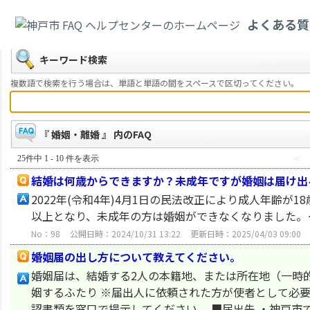
カテゴリ一覧
>
くらし・手続き
>
婚姻・離婚
よくある質
戻る
キーワード検索
複数語で検索を行う場合は、単語と単語の間をスペースで区切ってください。
『 婚姻・離婚 』 内のFAQ
25件中 1 - 10 件を表示
≪
結婚は何歳からできますか？未成年ですが婚姻は届け出
2022年(令和4年)4月1日の民法改正により成人年齢
以上となり、未成年の方は婚姻ができなくなりました。
No：98
公開日時：2024/10/31 13:22
更新日時：2025/04/03 09:00
婚姻届の出し方について教えてください。
婚姻届は、結婚する2人の本籍地、または所在地（一時的
姻するふたり ※届出人に依頼された方が使者として必
認書類を窓口で提示してください。 ■届出先 ・神戸市