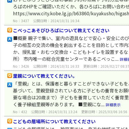
ろばのHPをご確認いただくか、各ひろばにお問い合わ
https://www.city.kobe.lg.jp/b63860/kuyakusho/higash
No：3437
公開日時：2024/10/31 16:34
こべっこあそびひろばについて教えてください
■概要 親子で集い、室内の遊具などで安心・安全にの
子の相互の交流の機会を創出することを目的として市内
か、授乳室・おむつ交換台・こどもトイレを設置するな
所） 市内唯一の総合児童センターであるこべっこ...
詳細
No：3426
公開日時：2024/10/31 16:33
更新日時：2026/02/27 08:3
里親について教えてください。
「里親」とは、保護者と暮らすことができない子どもを
基づいて、里親登録されている方に子どもの養育をお願い
要な場合は20歳まで）子どもを養育していただく養育
く養子縁組里親等があります。 ■里親にな...
詳細表示
No：432
公開日時：2024/10/31 13:24
更新日時：2025/03/06 16:56
こどもの居場所について教えてください