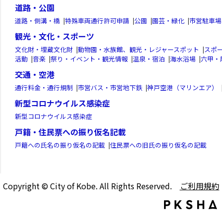
道路・公園
道路・側溝・橋
|
特殊車両通行許可申請
|
公園
|
園芸・緑化
|
市営駐車場
観光・文化・スポーツ
文化財・埋蔵文化財
|
動物園・水族館、観光・レジャースポット
|
スポ
活動
|
音楽
|
祭り・イベント・観光情報
|
温泉・宿泊
|
海水浴場
|
六甲・
交通・空港
通行料金・通行規制
|
市営バス・市営地下鉄
|
神戸空港（マリンエア）
新型コロナウイルス感染症
新型コロナウイルス感染症
戸籍・住民票への振り仮名記載
戸籍への氏名の振り仮名の記載
|
住民票への旧氏の振り仮名の記載
Copyright © City of Kobe. All Rights Reserved.
ご利用規約