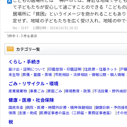
こどもの居場所とは 神戸市では、身近な地域で子ども
て子どもたちが安心して過ごすことのできる「こどもの
居場所に「貧困」というイメージを抱かれることもあり
定せず、地域の子どもたちを広く受け入れ、地域の中で子ど
No：3197
公開日時：2024/10/31 16:32
5件中 1 - 5 件を表示
カテゴリ一覧
くらし・手続き
届け出・証明について
|
印鑑登録・印鑑証明
|
住民票・住基ネット
|
戸
来生物
|
葬儀・墓園・斎場
|
市民相談・法律相談・情報公開・個人情報
ごみ・リサイクル・環境
産業廃棄物
|
事業ごみ
|
家庭ごみ
|
環境教育・政策
|
不法投棄・野外焼却
健康・医療・社会保険
国民年金
|
病院・医療・時間外診療・精神保健相談
|
健康診断・予防接
保険
|
支援・助成
|
医療従事者の届出（三師届・業務従事者届）
|
その
税