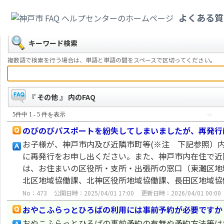
カテゴリ一覧
>
教育・子育て
>
その他
よくある質
戻る
キーワード検索
複数語で検索を行う場合は、単語と単語の間をスペースで区切ってください。
『 その他 』 内のFAQ
5件中 1 - 5 件を表示
≪
のびのびパスポートを紛失してしまいましたが、再発行
お子様が、神戸市内及び近隣市町等(※注 下記参照）
に再発行をお申し出ください。また、神戸市内在住で近
は、お住まいの区役所・支所・出張所の窓口（東灘区地
北区地域協働課、北神区役所地域協働課、長田区地域協働
No：473
公開日時：2025/04/01 17:00
更新日時：2026/04/01 00:00
おやこふらっとひろばの利用には事前予約が必要ですか
おやこふらっとひろばの事前予約の有無や予約方法等は