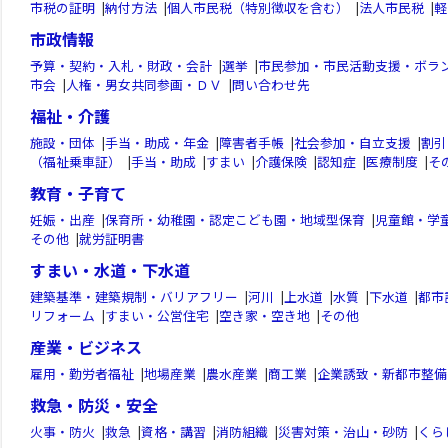
市税の証明
|
納付方法
|
個人市民税（特別徴収を含む）
|
法人市民税
|
軽
市政情報
予算・契約・入札・財政・会計
|
選挙
|
市民参加・市民活動支援・ボラ
市会
|
人権・男女共同参画・ＤＶ
|
問い合わせ先
福祉・介護
施設・団体
|
手当・助成・年金
|
障害者手帳
|
社会参加・自立支援
|
割引
（福祉乗車証）
|
手当・助成
|
すまい
|
介護保険
|
認知症
|
医療制度
|
そ
教育・子育て
妊娠・出産
|
保育所・幼稚園・認定こども園・地域型保育
|
児童館・学
その他
|
就労証明書
すまい・水道・下水道
建築基準・建築規制・バリアフリー
|
河川
|
上水道
|
水質
|
下水道
|
都市
リフォーム
|
すまい・公営住宅
|
空き家・空き地
|
その他
産業・ビジネス
雇用・勤労者福祉
|
地場産業
|
農水産業
|
商工業
|
企業誘致・新都市整備
救急・防災・安全
火事・防火
|
救急
|
資格・講習
|
消防組織
|
災害対策・治山・砂防
|
くら