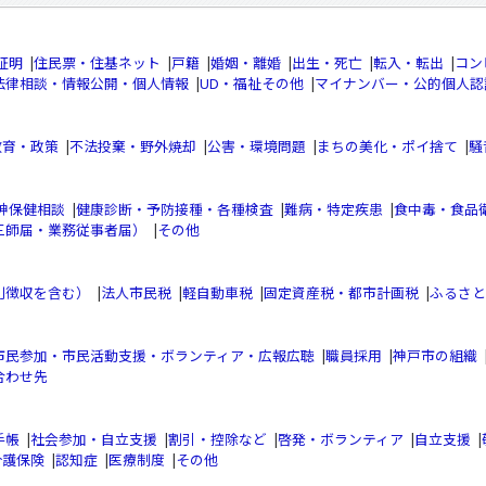
証明
|
住民票・住基ネット
|
戸籍
|
婚姻・離婚
|
出生・死亡
|
転入・転出
|
コン
法律相談・情報公開・個人情報
|
UD・福祉その他
|
マイナンバー・公的個人認
教育・政策
|
不法投棄・野外焼却
|
公害・環境問題
|
まちの美化・ポイ捨て
|
騒
神保健相談
|
健康診断・予防接種・各種検査
|
難病・特定疾患
|
食中毒・食品
三師届・業務従事者届）
|
その他
別徴収を含む）
|
法人市民税
|
軽自動車税
|
固定資産税・都市計画税
|
ふるさと
市民参加・市民活動支援・ボランティア・広報広聴
|
職員採用
|
神戸市の組織
合わせ先
手帳
|
社会参加・自立支援
|
割引・控除など
|
啓発・ボランティア
|
自立支援
|
介護保険
|
認知症
|
医療制度
|
その他