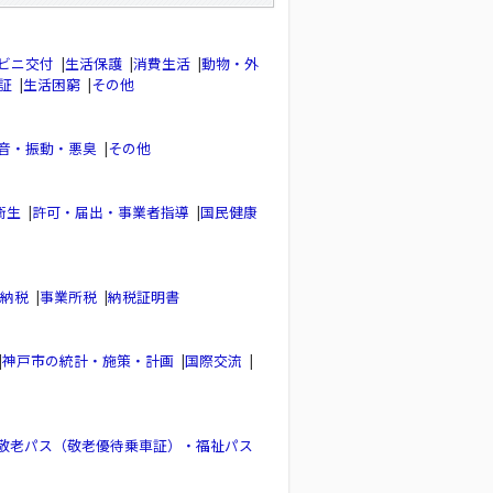
ビニ交付
|
生活保護
|
消費生活
|
動物・外
証
|
生活困窮
|
その他
音・振動・悪臭
|
その他
衛生
|
許可・届出・事業者指導
|
国民健康
納税
|
事業所税
|
納税証明書
|
神戸市の統計・施策・計画
|
国際交流
|
敬老パス（敬老優待乗車証）・福祉パス