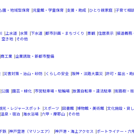
も園・地域型保育
|
児童館・学童保育
|
支援・助成
|
ひとり親家庭
|
子育て相
川
|
上水道
|
水質
|
下水道
|
都市計画・まちづくり
|
景観
|
住居表示
|
接道義務
・空き地
|
その他
|
商工業
|
企業誘致・新都市整備
織
|
災害対策・治山・砂防
|
くらしの安全
|
阪神・淡路大震災
|
許可・届出・助
|
公園
|
園芸・緑化
|
市営駐車場・駐輪場
|
放置自転車・違法駐車
|
街路樹・街
観光・レジャースポット
|
スポーツ
|
図書館
|
博物館・美術館
|
文化施設・貸
|
温泉・宿泊
|
海水浴場
|
六甲・摩耶山
|
その他
下鉄
|
神戸空港（マリンエア）
|
神戸港・海上アクセス
|
ポートライナー・六