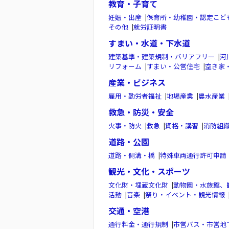
教育・子育て
妊娠・出産
|
保育所・幼稚園・認定こど
その他
|
就労証明書
すまい・水道・下水道
建築基準・建築規制・バリアフリー
|
河
リフォーム
|
すまい・公営住宅
|
空き家
産業・ビジネス
雇用・勤労者福祉
|
地場産業
|
農水産業
救急・防災・安全
火事・防火
|
救急
|
資格・講習
|
消防組
道路・公園
道路・側溝・橋
|
特殊車両通行許可申請
観光・文化・スポーツ
文化財・埋蔵文化財
|
動物園・水族館、
活動
|
音楽
|
祭り・イベント・観光情報
交通・空港
通行料金・通行規制
|
市営バス・市営地