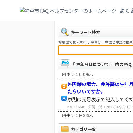
カテゴリ一覧
>
健康・医療・社会保険
>
医
よく
日について
戻る
キーワード検索
複数語で検索を行う場合は、単語と単語の間を
『 生年月日について 』 内のFAQ
1件中 1 - 1 件を表示
外国籍の場合、免許証の生年
たらいいですか。
原則は元号表示で記入してく
No：6660
公開日時：2025/02/06 10:
1件中 1 - 1 件を表示
カテゴリ一覧