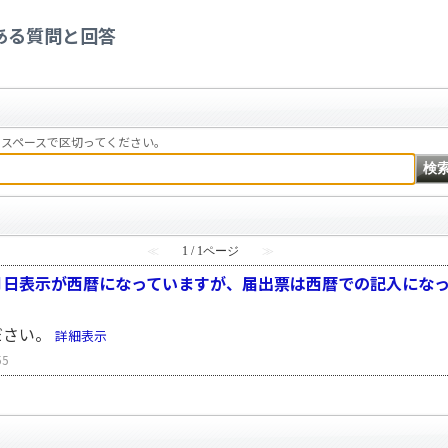
療従事者の届出（三師届・業務従事者届）
>
業務従事者
>
届出票の記入に関する
ある質問と回答
スペースで区切ってください。
≪
1 / 1ページ
≫
月日表示が西暦になっていますが、届出票は西暦での記入にな
ださい。
詳細表示
55