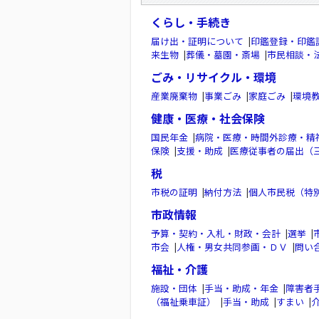
くらし・手続き
届け出・証明について
|
印鑑登録・印鑑
来生物
|
葬儀・墓園・斎場
|
市民相談・
ごみ・リサイクル・環境
産業廃棄物
|
事業ごみ
|
家庭ごみ
|
環境
健康・医療・社会保険
国民年金
|
病院・医療・時間外診療・精
保険
|
支援・助成
|
医療従事者の届出（
税
市税の証明
|
納付方法
|
個人市民税（特
市政情報
予算・契約・入札・財政・会計
|
選挙
|
市会
|
人権・男女共同参画・ＤＶ
|
問い
福祉・介護
施設・団体
|
手当・助成・年金
|
障害者
（福祉乗車証）
|
手当・助成
|
すまい
|