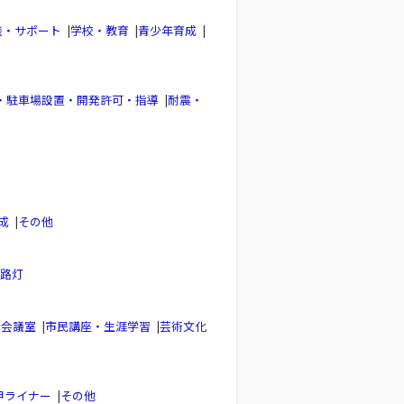
談・サポート
|
学校・教育
|
青少年育成
|
・駐車場設置・開発許可・指導
|
耐震・
成
|
その他
路灯
し会議室
|
市民講座・生涯学習
|
芸術文化
甲ライナー
|
その他