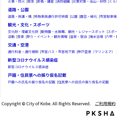
火事・防火
|
救急
|
資格・講習
|
消防組織
|
災害対策・治山・砂防
|
くら
道路・公園
道路・側溝・橋
|
特殊車両通行許可申請
|
公園
|
園芸・緑化
|
市営駐車場
観光・文化・スポーツ
文化財・埋蔵文化財
|
動物園・水族館、観光・レジャースポット
|
スポ
活動
|
音楽
|
祭り・イベント・観光情報
|
温泉・宿泊
|
海水浴場
|
六甲・
交通・空港
通行料金・通行規制
|
市営バス・市営地下鉄
|
神戸空港（マリンエア）
新型コロナウイルス感染症
新型コロナウイルス感染症
戸籍・住民票への振り仮名記載
戸籍への氏名の振り仮名の記載
|
住民票への旧氏の振り仮名の記載
Copyright © City of Kobe. All Rights Reserved.
ご利用規約