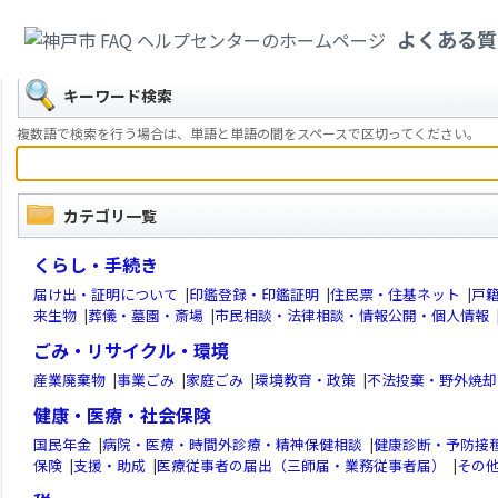
カテゴリ一覧
>
戸籍・住民票への振り仮名記載
>
住民票への旧氏の振り仮名
よくある質
戻る
キーワード検索
複数語で検索を行う場合は、単語と単語の間をスペースで区切ってください。
カテゴリ一覧
くらし・手続き
届け出・証明について
|
印鑑登録・印鑑証明
|
住民票・住基ネット
|
戸
来生物
|
葬儀・墓園・斎場
|
市民相談・法律相談・情報公開・個人情報
ごみ・リサイクル・環境
産業廃棄物
|
事業ごみ
|
家庭ごみ
|
環境教育・政策
|
不法投棄・野外焼却
健康・医療・社会保険
国民年金
|
病院・医療・時間外診療・精神保健相談
|
健康診断・予防接
保険
|
支援・助成
|
医療従事者の届出（三師届・業務従事者届）
|
その