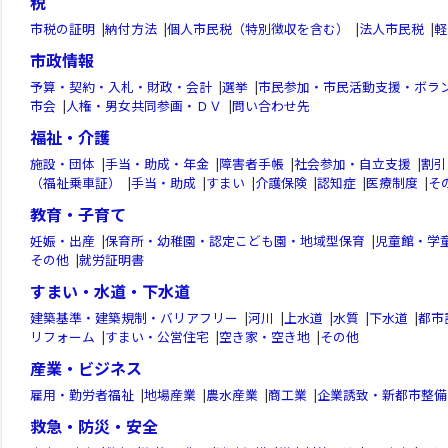
税
市税の証明
|
納付方法
|
個人市民税（特別徴収を含む）
|
法人市民税
|
軽
市政情報
予算・契約・入札・財政・会計
|
選挙
|
市民参加・市民活動支援・ボラ
市会
|
人権・男女共同参画・ＤＶ
|
問い合わせ先
福祉・介護
施設・団体
|
手当・助成・年金
|
障害者手帳
|
社会参加・自立支援
|
割引
（福祉乗車証）
|
手当・助成
|
すまい
|
介護保険
|
認知症
|
医療制度
|
そ
教育・子育て
妊娠・出産
|
保育所・幼稚園・認定こども園・地域型保育
|
児童館・学
その他
|
就労証明書
すまい・水道・下水道
建築基準・建築規制・バリアフリー
|
河川
|
上水道
|
水質
|
下水道
|
都市
リフォーム
|
すまい・公営住宅
|
空き家・空き地
|
その他
産業・ビジネス
雇用・勤労者福祉
|
地場産業
|
農水産業
|
商工業
|
企業誘致・新都市整備
救急・防災・安全